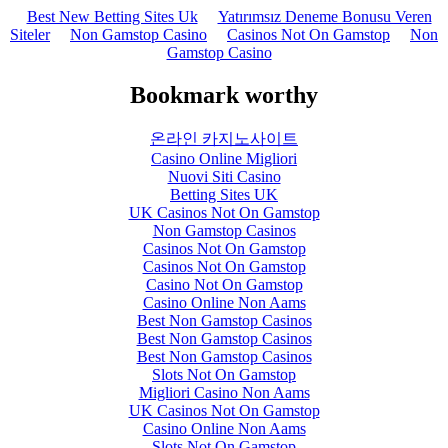
Best New Betting Sites Uk
Yatırımsız Deneme Bonusu Veren
Siteler
Non Gamstop Casino
Casinos Not On Gamstop
Non
Gamstop Casino
Bookmark worthy
온라인 카지노사이트
Casino Online Migliori
Nuovi Siti Casino
Betting Sites UK
UK Casinos Not On Gamstop
Non Gamstop Casinos
Casinos Not On Gamstop
Casinos Not On Gamstop
Casino Not On Gamstop
Casino Online Non Aams
Best Non Gamstop Casinos
Best Non Gamstop Casinos
Best Non Gamstop Casinos
Slots Not On Gamstop
Migliori Casino Non Aams
UK Casinos Not On Gamstop
Casino Online Non Aams
Slots Not On Gamstop