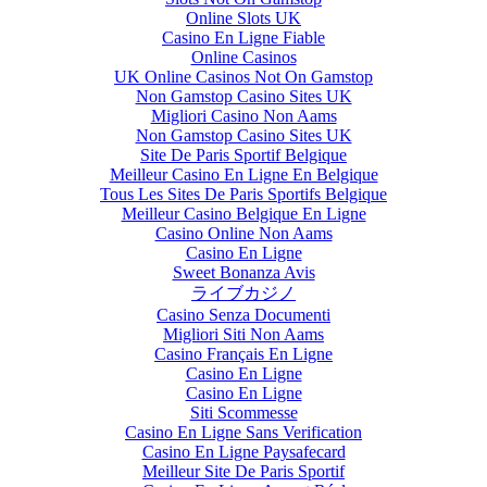
Online Slots UK
Casino En Ligne Fiable
Online Casinos
UK Online Casinos Not On Gamstop
Non Gamstop Casino Sites UK
Migliori Casino Non Aams
Non Gamstop Casino Sites UK
Site De Paris Sportif Belgique
Meilleur Casino En Ligne En Belgique
Tous Les Sites De Paris Sportifs Belgique
Meilleur Casino Belgique En Ligne
Casino Online Non Aams
Casino En Ligne
Sweet Bonanza Avis
ライブカジノ
Casino Senza Documenti
Migliori Siti Non Aams
Casino Français En Ligne
Casino En Ligne
Casino En Ligne
Siti Scommesse
Casino En Ligne Sans Verification
Casino En Ligne Paysafecard
Meilleur Site De Paris Sportif